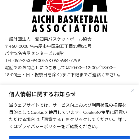
一般財団法人 愛知県バスケットボール協会
〒460ｰ0008 名古屋市中区栄五丁目13番21号
パネ協名古屋センタービル8階
TEL 052ｰ253ｰ9400 FAX 052-684-7799
電話でのお問合せにつきましては10:00～12:00／13:00～
18:00(土・日・祝祭日を除く)まに下記までご連絡ください。
個人情報に関するお知らせ
お問い合わせ
当ウェブサイトでは、サービス向上および利用状況の把握を
Facebook
目的としてCookieを使用しています。Cookieの使用に同意い
ただける場合は「同意する」をクリックしてください。詳し
くはプライバシーポリシーをご確認ください。
[instagram-feed feed=1]
Facebook