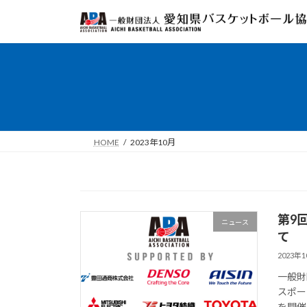
コ
ナ
ン
ビ
テ
ゲ
ン
ー
ツ
シ
へ
ョ
ス
ン
キ
に
ッ
移
HOME
2023年10月
プ
動
第9
ニュース
て
2023年
一般財
スポー
を開催