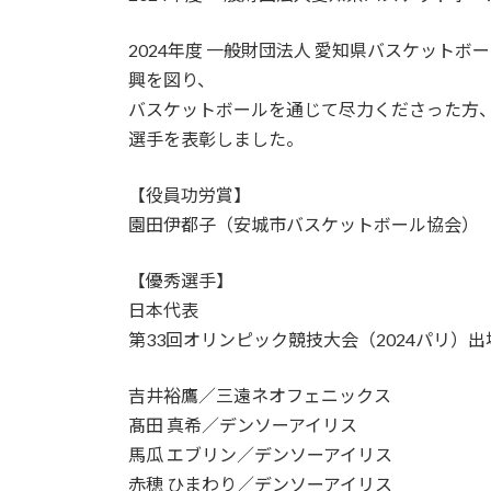
日
時
2024年度 一般財団法人 愛知県バスケット
:
興を図り、
バスケットボールを通じて尽力くださった方
選手を表彰しました。
【役員功労賞】
園田伊都子（安城市バスケットボール協会）
【優秀選手】
日本代表
第33回オリンピック競技大会（2024パリ）出
吉井裕鷹／三遠ネオフェニックス
髙田 真希／デンソーアイリス
馬瓜 エブリン／デンソーアイリス
赤穂 ひまわり／デンソーアイリス