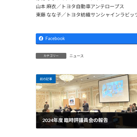
山本 麻衣／トヨタ自動車アンテロープス
東藤 なな子／トヨタ紡織サンシャインラビッ
Facebook
ニュース
カテゴリー
前の記事
2024年度 臨時評議員会の報告
2025年4月2日