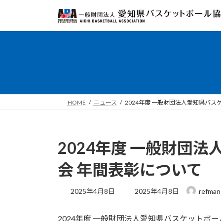
コ
ナ
ン
ビ
テ
ゲ
ン
ー
ツ
シ
へ
ョ
ス
ン
キ
に
ッ
移
HOME
ニュース
2024年度 一般財団法人愛知県バ
プ
動
2024年度 一般財団
会 年間表彰について
最
2025年4月8日
2025年4月8日
refman
終
更
2024年度 一般財団法人愛知県バスケットボ
新