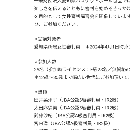
一般財団法人愛知県バスケットボール協会で
:
楽しさを伝えるとともに審判を始めるきっか
を目的として女性審判講習会を開催していま
ひ、ご参加ください。
⚪︎受講対象者
愛知県所属女性審判員 ＊2024年4月1日時点
⚪︎参加人数
29名（参加時ライセンス：E級23名／無資格6
＊12歳〜30歳まで幅広い世代にご参加頂いて
⚪︎講師
臼井菜津子（JBA公認S級審判員・IR2級）
太田麻須美（JBA公認S級審判員・IR2級）
武藤沙紀（JBA公認A級審判員・IR2級）
宮内遥（JBA公認A級審判員・IR2級）