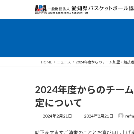
コ
ナ
ン
ビ
テ
ゲ
ン
ー
ツ
シ
へ
ョ
ス
ン
キ
に
ッ
移
HOME
ニュース
2024年度からのチーム加盟・競技
プ
動
2024年度からのチー
定について
最
2024年2月21日
2024年2月21日
ref
終
更
時下ますますご清栄のこととお喜び申し上げ
新