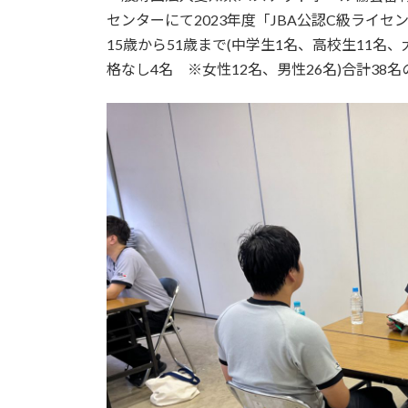
日
センターにて2023年度「JBA公認C級ライ
時
15歳から51歳まで(中学生1名、高校生11名
:
格なし4名 ※女性12名、男性26名)合計38