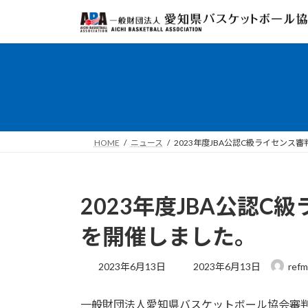
コ
ナ
ン
ビ
テ
ゲ
ン
ー
ツ
シ
へ
ョ
ス
ン
キ
に
ッ
移
HOME
ニュース
2023年度JBA公認C級ライセンス
プ
動
2023年度JBA公認C
を開催しました。
最
2023年6月13日
2023年6月13日
ref
終
更
一般財団法人愛知県バスケットボール協会審判委
新