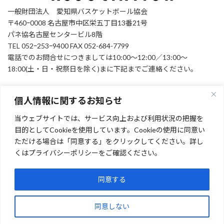
一般財団法人 愛知県バスケットボール協会
〒460ｰ0008 名古屋市中区栄五丁目13番21号
パネ協名古屋センタービル8階
TEL 052ｰ253ｰ9400 FAX 052-684-7799
電話でのお問合せにつきましては10:00～12:00／13:00～
18:00(土・日・祝祭日を除く)まに下記までご連絡ください。
個人情報に関するお知らせ
お問い合わせ
当ウェブサイトでは、サービス向上および利用状況の把握を
Facebook
目的としてCookieを使用しています。Cookieの使用に同意い
ただける場合は「同意する」をクリックしてください。詳し
くはプライバシーポリシーをご確認ください。
[instagram-feed feed=1]
Facebook
同意する
Copyright © 一般財団法人 愛知県バスケットボール協会 All Rights Reserved.
同意しない
Powered by
WordPress
with
Lightning Theme
&
VK All in One Expansion Unit