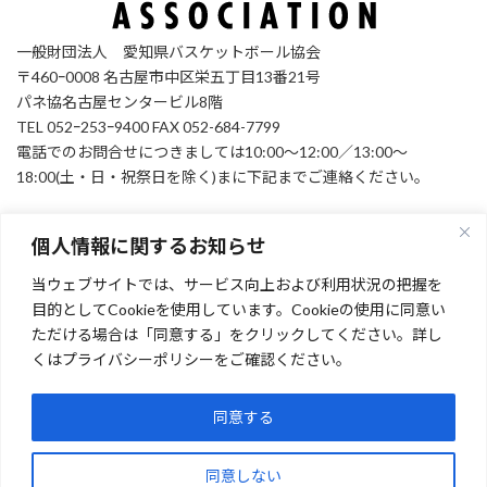
一般財団法人 愛知県バスケットボール協会
〒460ｰ0008 名古屋市中区栄五丁目13番21号
パネ協名古屋センタービル8階
TEL 052ｰ253ｰ9400 FAX 052-684-7799
電話でのお問合せにつきましては10:00～12:00／13:00～
18:00(土・日・祝祭日を除く)まに下記までご連絡ください。
個人情報に関するお知らせ
お問い合わせ
当ウェブサイトでは、サービス向上および利用状況の把握を
Facebook
目的としてCookieを使用しています。Cookieの使用に同意い
ただける場合は「同意する」をクリックしてください。詳し
くはプライバシーポリシーをご確認ください。
[instagram-feed feed=1]
Facebook
同意する
Copyright © 一般財団法人 愛知県バスケットボール協会 All Rights Reserved.
同意しない
Powered by
WordPress
with
Lightning Theme
&
VK All in One Expansion Unit