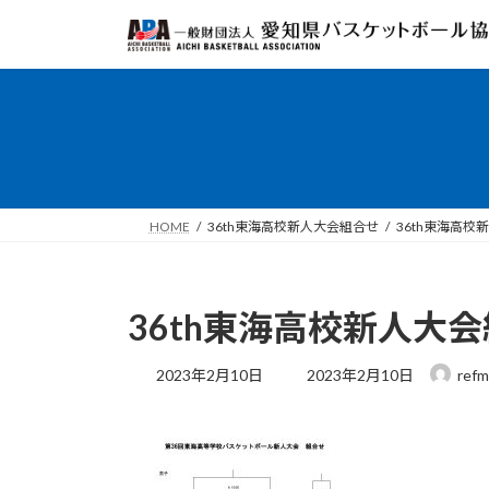
コ
ナ
ン
ビ
テ
ゲ
ン
ー
ツ
シ
へ
ョ
ス
ン
キ
に
ッ
移
HOME
36th東海高校新人大会組合せ
36th東海高校
プ
動
36th東海高校新人大
最
2023年2月10日
2023年2月10日
ref
終
更
新
日
時