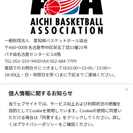
一般財団法人 愛知県バスケットボール協会
〒460ｰ0008 名古屋市中区栄五丁目13番21号
パネ協名古屋センタービル8階
TEL 052ｰ253ｰ9400 FAX 052-684-7799
電話でのお問合せにつきましては10:00～12:00／13:00～
18:00(土・日・祝祭日を除く)まに下記までご連絡ください。
個人情報に関するお知らせ
お問い合わせ
当ウェブサイトでは、サービス向上および利用状況の把握を
Facebook
目的としてCookieを使用しています。Cookieの使用に同意い
ただける場合は「同意する」をクリックしてください。詳し
くはプライバシーポリシーをご確認ください。
[instagram-feed feed=1]
Facebook