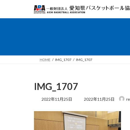
コ
ナ
ン
ビ
テ
ゲ
ン
ー
ツ
シ
へ
ョ
ス
ン
キ
に
ッ
移
HOME
IMG_1707
IMG_1707
プ
動
IMG_1707
最
2022年11月25日
2022年11月25日
r
終
更
新
日
時