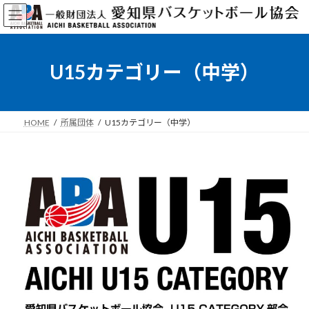
コ
ナ
ン
ビ
テ
ゲ
ン
ー
ツ
シ
U15カテゴリー（中学）
へ
ョ
ス
ン
キ
に
ッ
移
HOME
所属団体
U15カテゴリー（中学）
プ
動