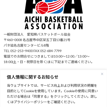
一般財団法人 愛知県バスケットボール協会
〒460ｰ0008 名古屋市中区栄五丁目13番21号
パネ協名古屋センタービル8階
TEL 052ｰ253ｰ9400 FAX 052-684-7799
電話でのお問合せにつきましては10:00～12:00／13:00～
18:00(土・日・祝祭日を除く)まに下記までご連絡ください。
個人情報に関するお知らせ
お問い合わせ
当ウェブサイトでは、サービス向上および利用状況の把握を
Facebook
目的としてCookieを使用しています。Cookieの使用に同意い
ただける場合は「同意する」をクリックしてください。詳し
くはプライバシーポリシーをご確認ください。
[instagram-feed feed=1]